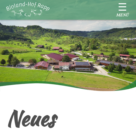
☰
MENÜ
Neues